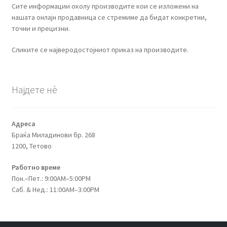
Сите информации околу производите кои се изложени на
нашата онлајн продавница се стремиме да бидат конкретни,
точни и прецизни.
Сликите се најверодостојниот приказ на производите.
Најдете нѐ
Адреса
Браќа Миладинови бр. 268
1200, Тетово
Работно време
Пон.–Пет.: 9:00AM–5:00PM
Саб. & Нед.: 11:00AM–3:00PM