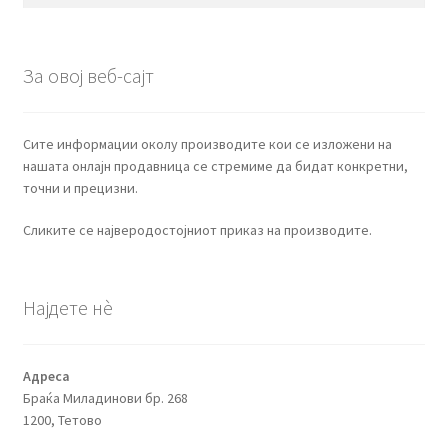
за:
За овој веб-сајт
Сите информации околу производите кои се изложени на
нашата онлајн продавница се стремиме да бидат конкретни,
точни и прецизни.
Сликите се најверодостојниот приказ на производите.
Најдете нѐ
Адреса
Браќа Миладинови бр. 268
1200, Тетово