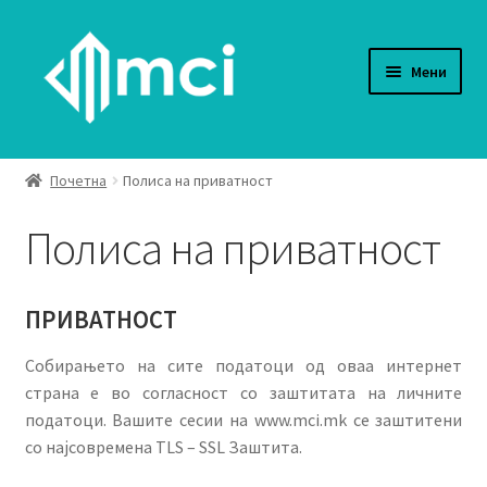
Skip
Skip
to
to
Мени
navigation
content
Производи
Почетна
Полиса на приватност
Сертификати
Полиса на приватност
Проекти
ПРИВАТНОСТ
За Нас
Собирањето на сите податоци од оваа интернет
Контакт
страна е во согласност со заштитата на личните
податоци. Вашите сесии на www.mci.mk се заштитени
Expand
МК
со најсовремена TLS – SSL Заштита.
child