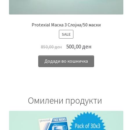
Protexial Маска 3 Слојна/50 маски
ПРОИЗВОД
SALE
НА
500,00
ден
850,00
ден
ПОПУСТ
Додади во кошничка
Омилени продукти