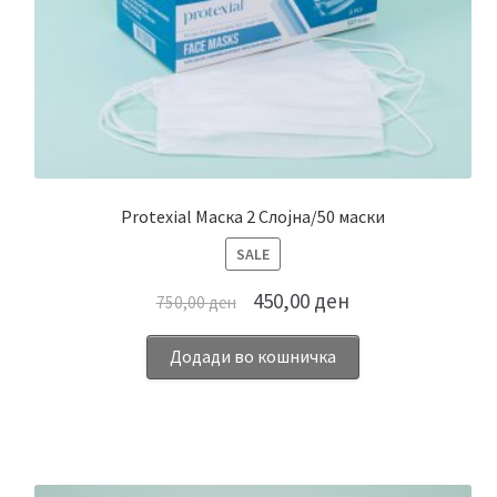
Protexial Маска 2 Слојна/50 маски
ПРОИЗВОД
SALE
НА
450,00
ден
750,00
ден
ПОПУСТ
Додади во кошничка