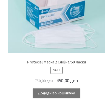
Protexial Маска 2 Слојна/50 маски
ПРОИЗВОД
SALE
НА
450,00
ден
750,00
ден
ПОПУСТ
Додади во кошничка