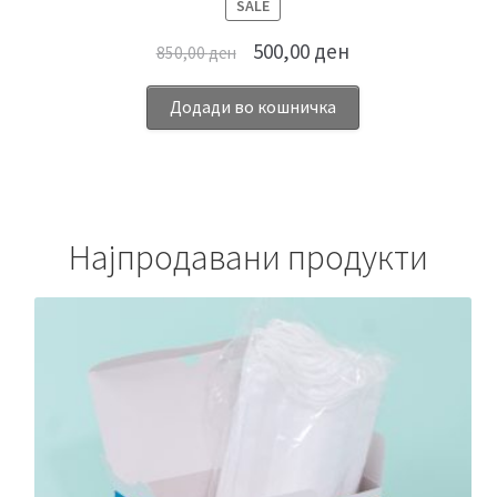
ПРОИЗВОД
SALE
НА
500,00
ден
850,00
ден
ПОПУСТ
Додади во кошничка
Најпродавани продукти