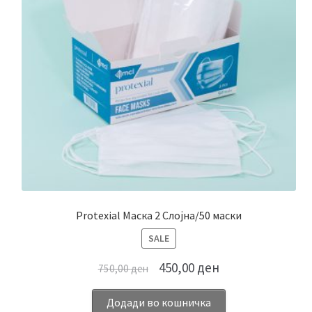
Protexial Маска 2 Слојна/50 маски
ПРОИЗВОД
SALE
НА
450,00
ден
750,00
ден
ПОПУСТ
Додади во кошничка