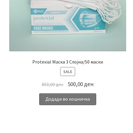
Protexial Маска 3 Слојна/50 маски
ПРОИЗВОД
SALE
НА
500,00
ден
850,00
ден
ПОПУСТ
Додади во кошничка