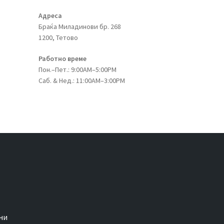
Адреса
Браќа Миладинови бр. 268
1200, Тетово
Работно време
Пон.–Пет.: 9:00AM–5:00PM
Саб. & Нед.: 11:00AM–3:00PM
ни