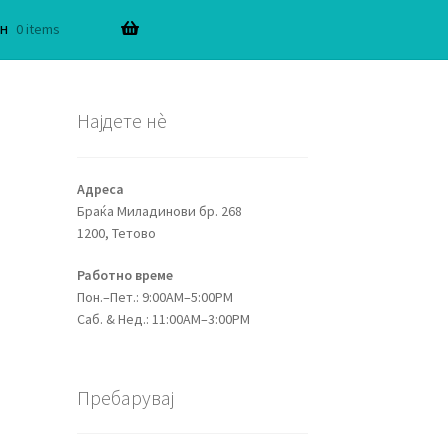
н
0 items
Најдете нѐ
Адреса
Браќа Миладинови бр. 268
1200, Тетово
Работно време
Пон.–Пет.: 9:00AM–5:00PM
Саб. & Нед.: 11:00AM–3:00PM
Пребарувај