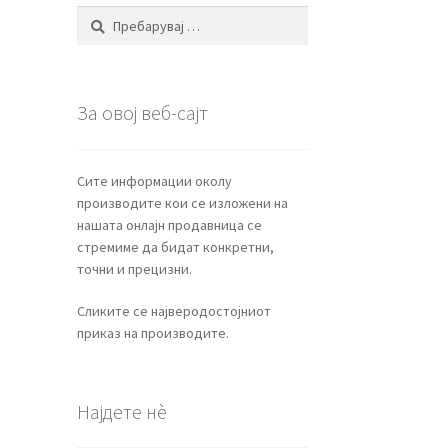
Пребарувај
за:
За овој веб-сајт
Сите информации околу
производите кои се изложени на
нашата онлајн продавница се
стремиме да бидат конкретни,
точни и прецизни.
Сликите се најверодостојниот
приказ на производите.
Најдете нѐ