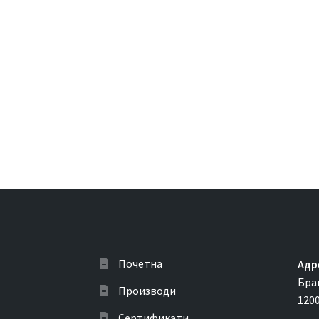
Почетна
Адр
Бра
Производи
120
Сертификати