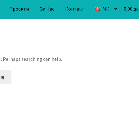
Проекти
За Нас
Контакт
МК
0,00
де
r. Perhaps searching can help.