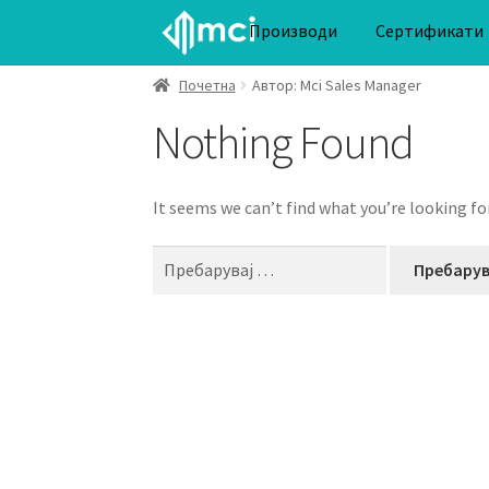
Производи
Сертификати
Skip
Skip
to
to
Почетна
Автор: Mci Sales Manager
navigation
content
Nothing Found
It seems we can’t find what you’re looking fo
Пребарувај
за: