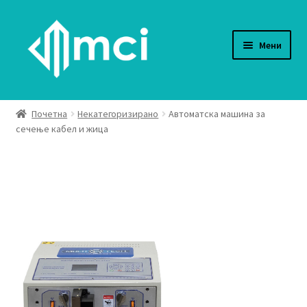
Skip
Skip
to
to
Мени
navigation
content
Производи
Почетна
Некатегоризирано
Автоматска машина за
сечење кабел и жица
Сертификати
Проекти
За Нас
Контакт
Expand
МК
child