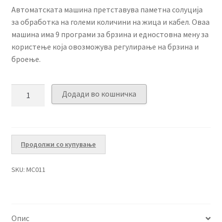
Автоматската машина претставува паметна солуција
за обработка на големи количини на жица и кабел. Оваа
машина има 9 програми за брзина и едностовна мену за
користење која овозможува регулирање на брзина и
броење.
Автоматска
Додади во кошничка
машина
за
сечење
кабел
Продолжи со купување
и
жица
SKU:
MC011
количина
Опис